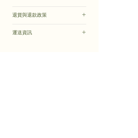
這是產品詳情，適合加入有關產品的更
退貨與退款政策
多資訊，例如尺寸、材料、保固和清洗
說明。另外，您也可在此處形容產品的
這是退貨與退款政策，適合向客戶解釋
獨特之處，以及可給客戶帶來的好處。
運送資訊
如何處理不滿意的產品。撰寫政策時，
買家總是希望能在購買之前清楚了解產
請盡量開門見山，以便建立互信，讓顧
品。所以請盡量提供資訊，讓顧客有信
這是個運送政策，適合加入與運送方
客有信心購買您的產品。
心和决心購買產品。
法、包裝和費用相關的資訊。撰寫政策
時，請盡量開門見山，以便建立互信，
讓顧客有信心購買您的產品。
隆記蔬果
香港九龍長沙灣保安道街市地庫15號檔
852-95336234
lunkeestore@nextcloudmails.com