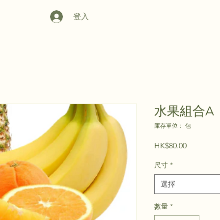
登入
水果組合A
庫存單位： 包
價
HK$80.00
格
尺寸
*
選擇
數量
*