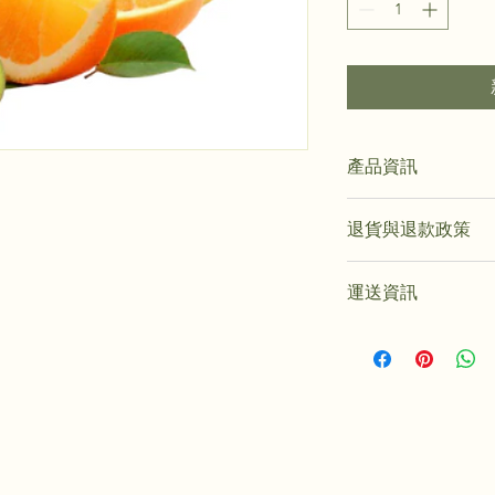
產品資訊
這是產品詳情，適合
退貨與退款政策
寸、材料、保固和清
品的獨特之處，以及
這是退貨與退款政策
能在購買之前清楚了
運送資訊
產品。撰寫政策時，
客有信心和决心購買
顧客有信心購買您的
這是個運送政策，適
的資訊。撰寫政策時
讓顧客有信心購買您