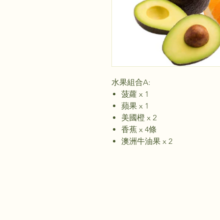
水果組合A:
菠蘿 x 1
蘋果 x 1
美國橙 x 2
香蕉 x 4條
澳洲牛油果 x 2