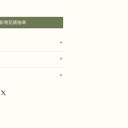
新增至購物車
加入有關產品的更多資訊，例如尺
洗說明。另外，您也可在此處形容產
可給客戶帶來的好處。買家總是希望
，適合向客戶解釋如何處理不滿意的
解產品。所以請盡量提供資訊，讓顧
請盡量開門見山，以便建立互信，讓
產品。
產品。
合加入與運送方法、包裝和費用相關
，請盡量開門見山，以便建立互信，
的產品。